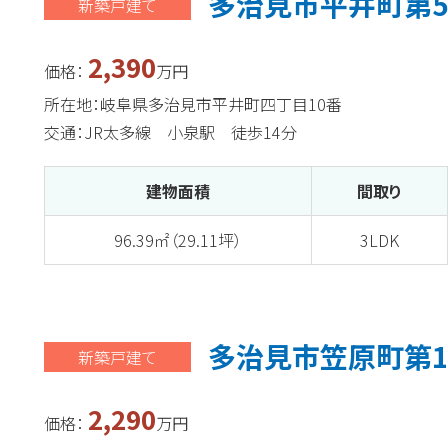
多治見市平井町第5
新築戸建て
2,390
価格：
万円
所在地：岐阜県多治見市平井町四丁目10番
交通：JR太多線 小泉駅 徒歩14分
建物面積
間取り
96.39㎡（29.11坪）
3LDK
多治見市笠原町第1
新築戸建て
2,290
価格：
万円