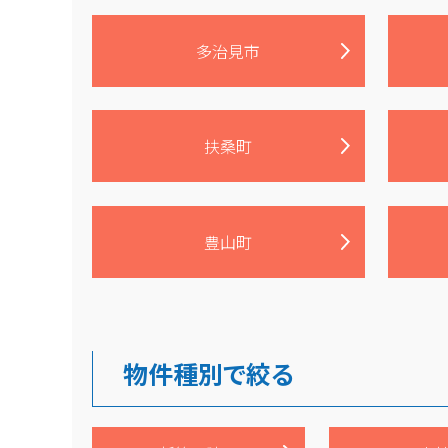
多治見市
扶桑町
豊山町
物件種別で絞る