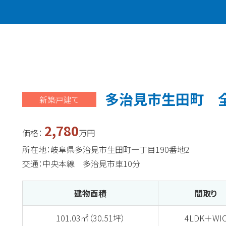
多治見市生田町 全
新築戸建て
2,780
価格：
万円
所在地：岐阜県多治見市生田町一丁目190番地2
交通：中央本線 多治見市車10分
建物面積
間取り
101.03㎡（30.51坪）
4LDK＋WI