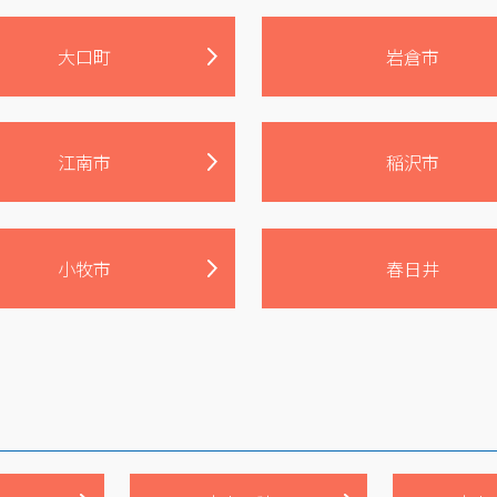
大口町
岩倉市
江南市
稲沢市
小牧市
春日井