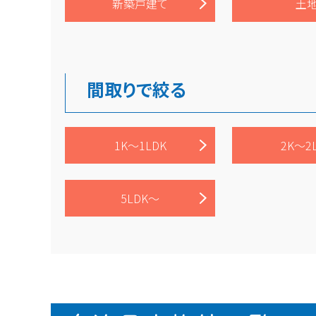
新築戸建て
土
間取りで絞る
1K～1LDK
2K～2
5LDK～