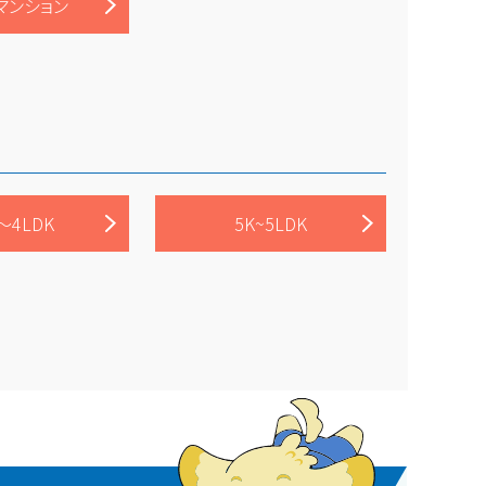
マンション
～4LDK
5K~5LDK