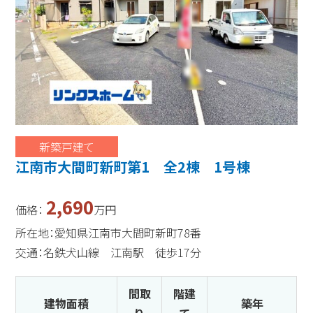
新築戸建て
江南市大間町新町第1 全2棟 1号棟
2,690
価格：
万円
所在地：愛知県江南市大間町新町78番
交通：名鉄犬山線 江南駅 徒歩17分
間取
階建
建物面積
築年