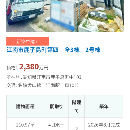
新築戸建て
江南市鹿子島町第四 全3棟 2号棟
2,380
価格：
万円
所在地：愛知県江南市鹿子島町中103
交通：名鉄犬山線 江南駅 車10分
階建
建物面積
間取り
築年
て
110.97㎡
4LDK＋
2026年8月完成
2