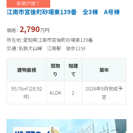
新築戸建て
江南市宮後町砂場東139番 全3棟 A号棟
2,790
価格：
万円
所在地：愛知県江南市宮後町砂場東139番
交通：名鉄犬山線 江南駅 徒歩12分
間取
階建
建物面積
築年
り
て
95.76㎡（28.92
2026年9月完成予
4LDK
2
坪）
定