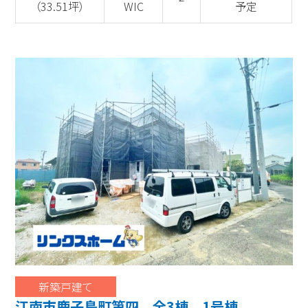
（33.51坪）
WIC
予定
新築戸建て
江南市鹿子島町第四 全3棟 1号棟