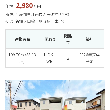
2,980
価格：
万円
所在地：愛知県江南市力長町神明293
交通：名鉄犬山線 柏森駅 車5分
階建
建物面積
間取り
築年
て
109.70㎡（33.13
4LDK＋
2026年完成
2
坪）
WIC
予定