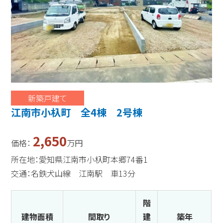
新築戸建て
江南市小杁町 全4棟 2号棟
2,650
価格：
万円
所在地：愛知県江南市小杁町本郷74番1
交通：名鉄犬山線 江南駅 車13分
階
建物面積
間取り
建
築年