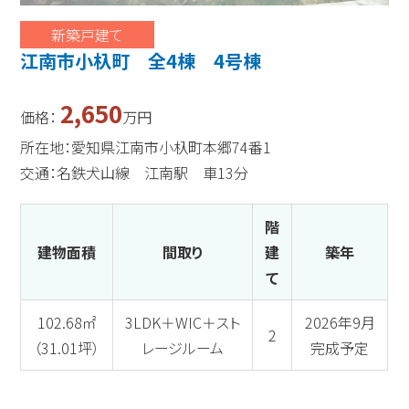
新築戸建て
江南市小杁町 全4棟 4号棟
2,650
価格：
万円
所在地：愛知県江南市小杁町本郷74番1
交通：名鉄犬山線 江南駅 車13分
階
建物面積
間取り
建
築年
て
102.68㎡
3LDK＋WIC＋スト
2026年9月
2
（31.01坪）
レージルーム
完成予定