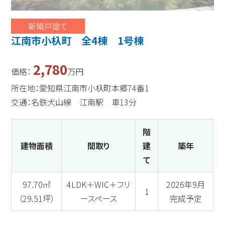
新築戸建て
江南市小杁町 全4棟 1号棟
2,780
価格：
万円
所在地：愛知県江南市小杁町本郷74番1
交通：名鉄犬山線 江南駅 車13分
階
建物面積
間取り
建
築年
て
97.70㎡
4LDK＋WIC＋フリ
2026年9月
1
（29.51坪）
ースペース
完成予定