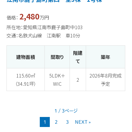
2,480
価格：
万円
所在地：愛知県江南市鹿子島町中103
交通：名鉄犬山線 江南駅 車10分
階建
建物面積
間取り
築年
て
115.60㎡
5LDK＋
2026年8月完成
2
（34.91坪）
WIC
予定
1 / 3ページ
1
2
3
NEXT »