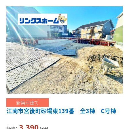
新築戸建て
江南市宮後町砂場東139番 全3棟 C号棟
3,390
価格：
万円