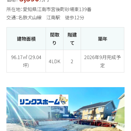
所在地：愛知県江南市宮後町砂場東139番
交通：名鉄犬山線 江南駅 徒歩12分
間取
階建
建物面積
築年
り
て
96.17㎡（29.04
2026年9月完成予
4LDK
2
坪）
定