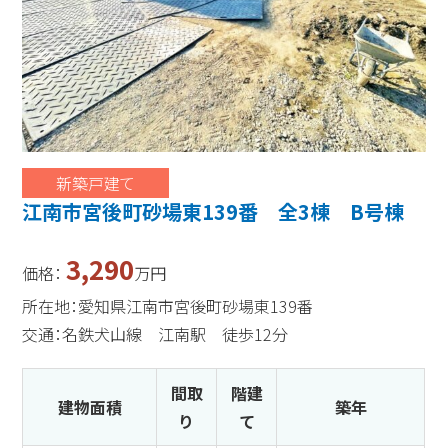
新築戸建て
江南市宮後町砂場東139番 全3棟 B号棟
3,290
価格：
万円
所在地：愛知県江南市宮後町砂場東139番
交通：名鉄犬山線 江南駅 徒歩12分
間取
階建
建物面積
築年
り
て