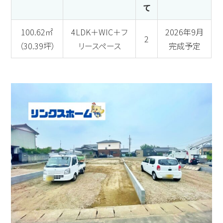
て
100.62㎡
4LDK＋WIC＋フ
2026年9月
2
（30.39坪）
リースペース
完成予定