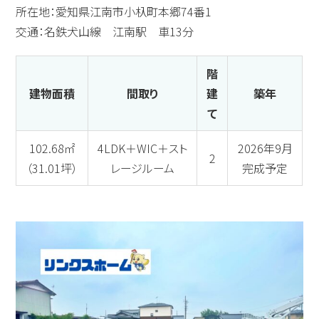
所在地：愛知県江南市小杁町本郷74番1
交通：名鉄犬山線 江南駅 車13分
階
建物面積
間取り
建
築年
て
102.68㎡
4LDK＋WIC＋スト
2026年9月
2
（31.01坪）
レージルーム
完成予定