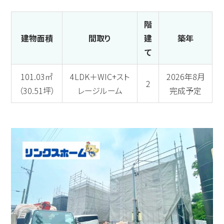
階
建物面積
間取り
建
築年
て
101.03㎡
4LDK＋WIC+スト
2026年8月
2
（30.51坪）
レージルーム
完成予定