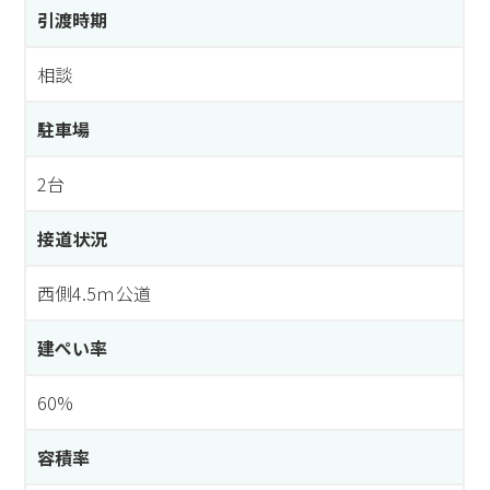
引渡時期
相談
駐車場
2台
接道状況
西側4.5ｍ公道
建ぺい率
60%
容積率