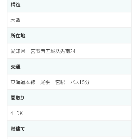
構造
木造
所在地
愛知県一宮市西五城圦先南24
交通
東海道本線 尾張一宮駅 バス15分
間取り
4LDK
階建て