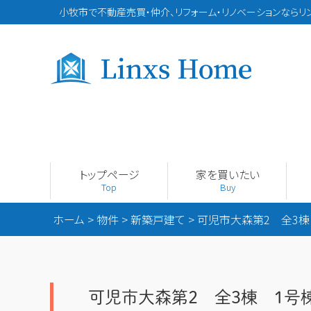
小牧市で不動産売買・仲介、リフォーム・リノベーションならリ
トップページ
家を買いたい
Top
Buy
ホーム
>
物件
>
新築戸建て
>
可児市大森第2 全3棟
可児市大森第2 全3棟 1号