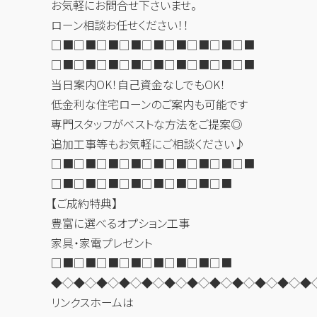
お気軽にお問合せ下さいませ。
ローン相談お任せください！！
□■□■□■□■□■□■□■□■□■
□■□■□■□■□■□■□■□■□■
当日案内OK！自己資金なしでもOK！
低金利な住宅ローンのご案内も可能です
専門スタッフがベストな方法をご提案◎
追加工事等もお気軽にご相談ください♪
□■□■□■□■□■□■□■□■□■
□■□■□■□■□■□■□■□■
【ご成約特典】
豊富に選べるオプション工事
家具・家電プレゼント
□■□■□■□■□■□■□■□■
◆◇◆◇◆◇◆◇◆◇◆◇◆◇◆◇◆◇◆◇◆◇◆
リンクスホームは