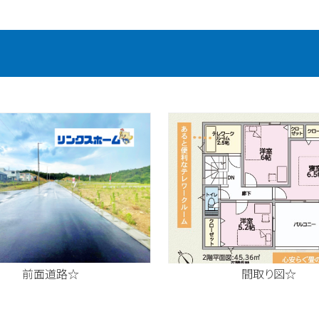
前面道路☆
間取り図☆