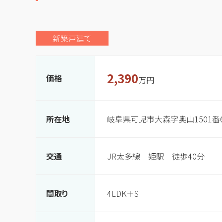
新築戸建て
2,390
価格
万円
所在地
岐阜県可児市大森字奥山1501番6
交通
JR太多線 姫駅 徒歩40分
間取り
4LDK＋S