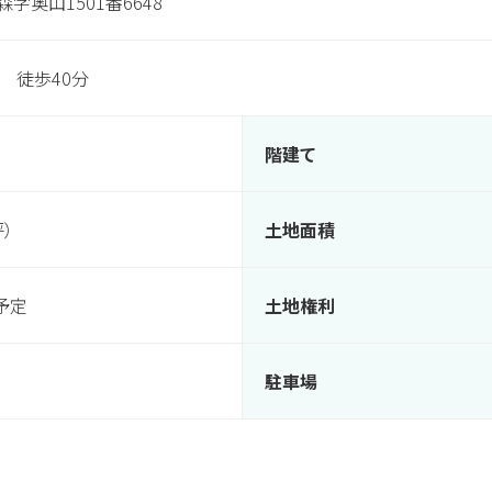
字奥山1501番6648
 徒歩40分
階建て
坪）
土地面積
予定
土地権利
駐車場