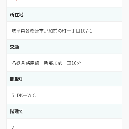
所在地
岐阜県各務原市那加前の町一丁目107-1
交通
名鉄各務原線 新那加駅 車10分
間取り
5LDK＋WIC
階建て
2