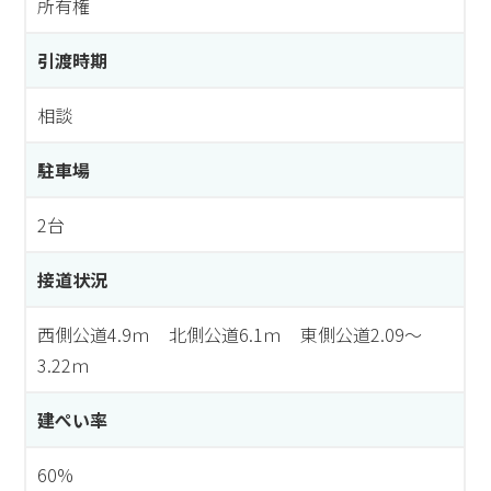
所有権
引渡時期
相談
駐車場
2台
接道状況
西側公道4.9ｍ 北側公道6.1ｍ 東側公道2.09～
3.22ｍ
建ぺい率
60%