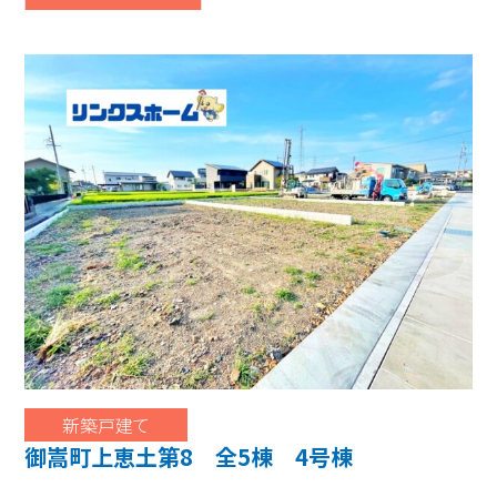
新築戸建て
御嵩町上恵土第8 全5棟 4号棟