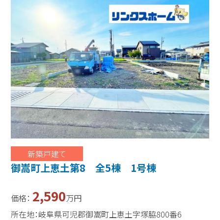
新築戸建て
御嵩町上恵土第8 全5棟 1号棟
2,590
価格：
万円
所在地：岐阜県可児郡御嵩町上恵土字塚脇800番6