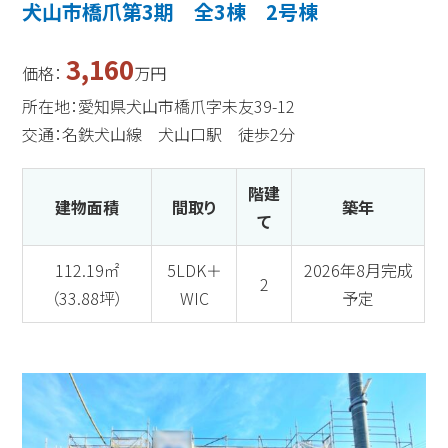
犬山市橋爪第3期 全3棟 2号棟
3,160
価格：
万円
所在地：愛知県犬山市橋爪字未友39-12
交通：名鉄犬山線 犬山口駅 徒歩2分
階建
建物面積
間取り
築年
て
112.19㎡
5LDK＋
2026年8月完成
2
（33.88坪）
WIC
予定