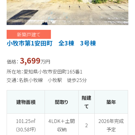
新築戸建て
小牧市第1安田町 全3棟 3号棟
3,699
価格：
万円
所在地：愛知県小牧市安田町165番1
交通：名鉄小牧線 小牧駅 徒歩25分
階建
建物面積
間取り
築年
て
101.25㎡
4LDK＋土間
2026年完成
2
（30.58坪）
収納
予定