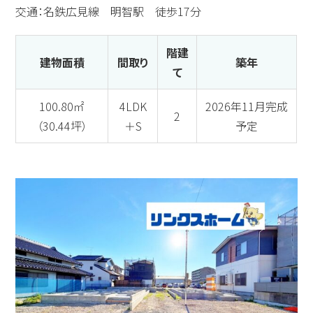
交通：名鉄広見線 明智駅 徒歩17分
階建
建物面積
間取り
築年
て
100.80㎡
4LDK
2026年11月完成
2
（30.44坪）
＋S
予定