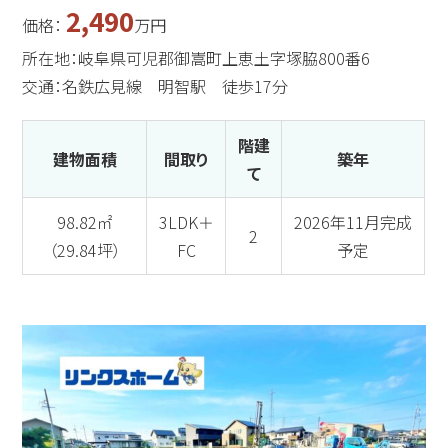
2,490
価格：
万円
所在地：岐阜県可児郡御嵩町上恵土字塚脇800番6
交通：名鉄広見線 明智駅 徒歩17分
階建
建物面積
間取り
築年
て
98.82㎡
3LDK＋
2026年11月完成
2
（29.84坪）
FC
予定