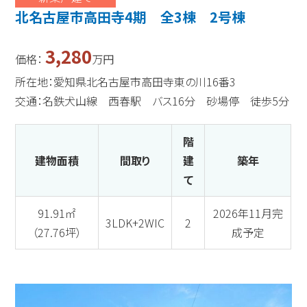
北名古屋市高田寺4期 全3棟 2号棟
3,280
価格：
万円
所在地：愛知県北名古屋市高田寺東の川16番3
交通：名鉄犬山線 西春駅 バス16分 砂場停 徒歩5分
階
建物面積
間取り
建
築年
て
91.91㎡
2026年11月完
3LDK+2WIC
2
（27.76坪）
成予定