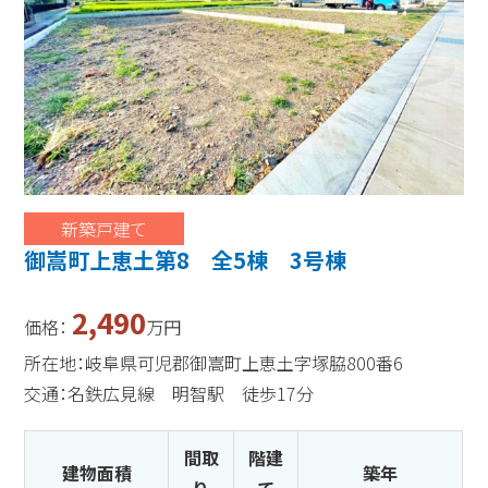
新築戸建て
御嵩町上恵土第8 全5棟 3号棟
2,490
価格：
万円
所在地：岐阜県可児郡御嵩町上恵土字塚脇800番6
交通：名鉄広見線 明智駅 徒歩17分
間取
階建
建物面積
築年