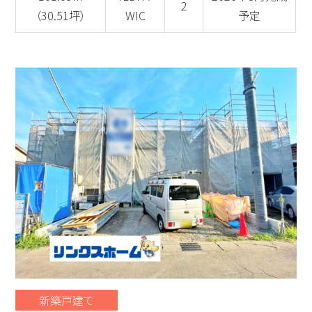
2
（30.51坪）
WIC
予定
新築戸建て