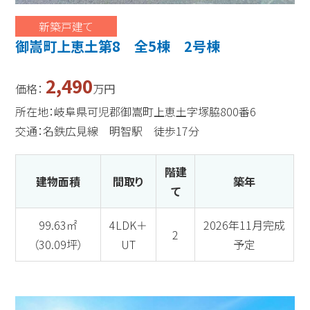
新築戸建て
御嵩町上恵土第8 全5棟 2号棟
2,490
価格：
万円
所在地：岐阜県可児郡御嵩町上恵土字塚脇800番6
交通：名鉄広見線 明智駅 徒歩17分
階建
建物面積
間取り
築年
て
99.63㎡
4LDK＋
2026年11月完成
2
（30.09坪）
UT
予定