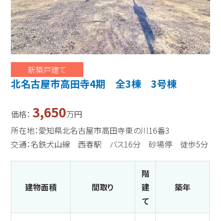
新築戸建て
北名古屋市高田寺4期 全3棟 3号棟
3,650
価格：
万円
所在地：愛知県北名古屋市高田寺東の川16番3
交通：名鉄犬山線 西春駅 バス16分 砂場停 徒歩5分
階
建物面積
間取り
建
築年
て