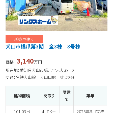
新築戸建て
犬山市橋爪第3期 全3棟 3号棟
3,140
価格：
万円
所在地：愛知県犬山市橋爪字未友39-12
交通：名鉄犬山線 犬山口駅 徒歩2分
階建
建物面積
間取り
築年
て
101.03㎡
4LDK＋
2026年8月完成