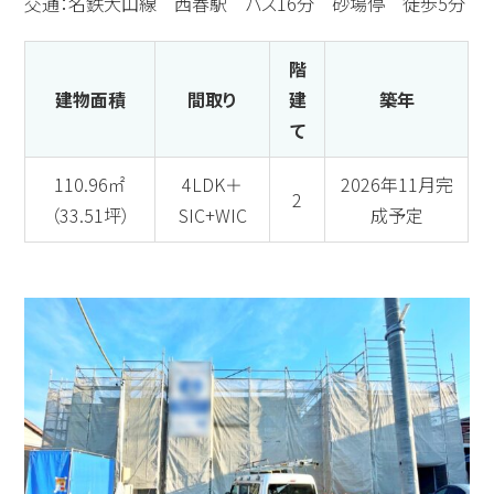
交通：名鉄犬山線 西春駅 バス16分 砂場停 徒歩5分
階
建物面積
間取り
建
築年
て
110.96㎡
4LDK＋
2026年11月完
2
（33.51坪）
SIC+WIC
成予定