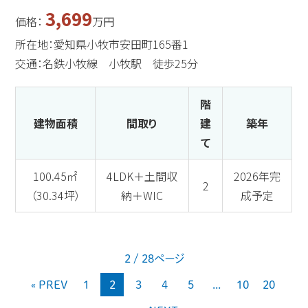
3,699
価格：
万円
所在地：愛知県小牧市安田町165番1
交通：名鉄小牧線 小牧駅 徒歩25分
階
建物面積
間取り
建
築年
て
100.45㎡
4LDK＋土間収
2026年完
2
（30.34坪）
納＋WIC
成予定
2 / 28ページ
« PREV
1
2
3
4
5
...
10
20