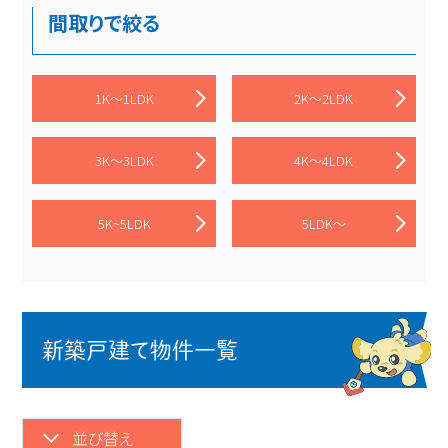
間取りで絞る
1K～1LDK
2K～2LDK
3K～3LDK
4K～4LDK
5K~5LDK
5LDK～
新築戸建て物件一覧
並び替え