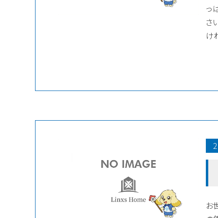
っ
さ
けれ
2
お