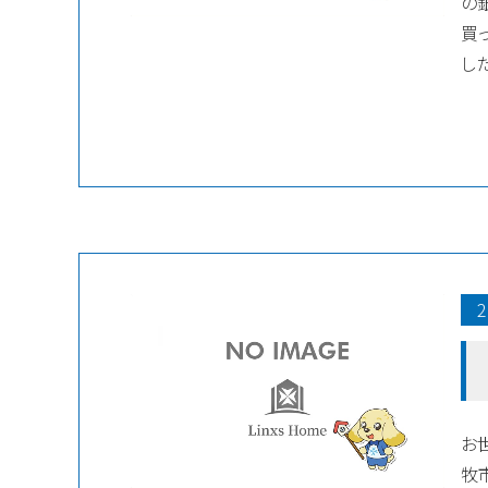
の
買
した
2
お
牧